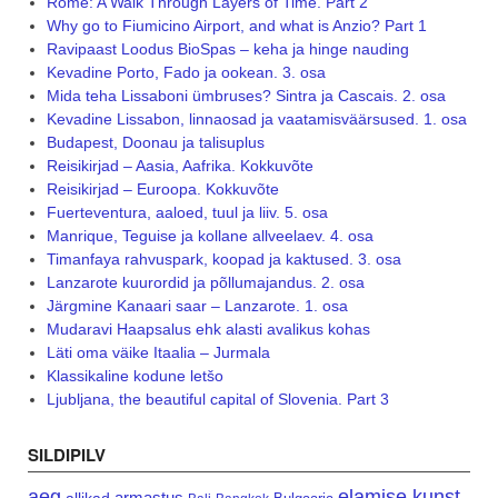
Rome: A Walk Through Layers of Time. Part 2
Why go to Fiumicino Airport, and what is Anzio? Part 1
Ravipaast Loodus BioSpas – keha ja hinge nauding
Kevadine Porto, Fado ja ookean. 3. osa
Mida teha Lissaboni ümbruses? Sintra ja Cascais. 2. osa
Kevadine Lissabon, linnaosad ja vaatamisväärsused. 1. osa
Budapest, Doonau ja talisuplus
Reisikirjad – Aasia, Aafrika. Kokkuvõte
Reisikirjad – Euroopa. Kokkuvõte
Fuerteventura, aaloed, tuul ja liiv. 5. osa
Manrique, Teguise ja kollane allveelaev. 4. osa
Timanfaya rahvuspark, koopad ja kaktused. 3. osa
Lanzarote kuurordid ja põllumajandus. 2. osa
Järgmine Kanaari saar – Lanzarote. 1. osa
Mudaravi Haapsalus ehk alasti avalikus kohas
Läti oma väike Itaalia – Jurmala
Klassikaline kodune letšo
Ljubljana, the beautiful capital of Slovenia. Part 3
SILDIPILV
aeg
elamise kunst
armastus