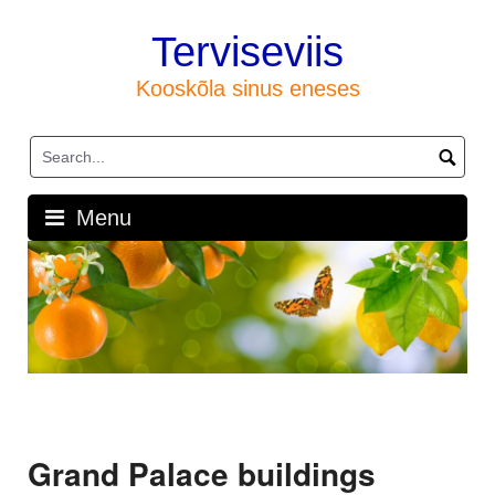
Skip
to
Terviseviis
content
Kooskõla sinus eneses
Menu
Grand Palace buildings