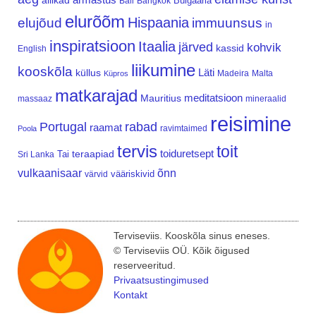
allikad
Bulgaaria
Bali
Bangkok
elurõõm
Hispaania
elujõud
immuunsus
in
inspiratsioon
Itaalia
järved
kohvik
kassid
English
liikumine
kooskõla
Läti
küllus
Madeira
Malta
Küpros
matkarajad
meditatsioon
Mauritius
massaaz
mineraalid
reisimine
Portugal
rabad
raamat
ravimtaimed
Poola
tervis
toit
teraapiad
toiduretsept
Tai
Sri Lanka
vulkaanisaar
õnn
vääriskivid
värvid
Terviseviis. Kooskõla sinus eneses.
© Terviseviis OÜ. Kõik õigused
reserveeritud.
Privaatsustingimused
Kontakt