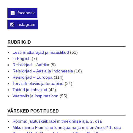
facebook
instagram
RUBRIIGID
Eesti matkarajad ja maastikud
(61)
in English
(7)
Reisikirjad – Aafrika
(9)
Reisikirjad – Aasia ja Indoneesia
(18)
Reisikirjad – Euroopa
(114)
Tervislik eluviis ja teraapiad
(34)
Toidud ja kohvikud
(42)
Vaateviis ja inspiratsioon
(55)
VÄRSKED POSTITUSED
Rooma: jalutuskäik läbi mitmekihilise aja. 2. osa
Miks minna Fiumicino lennujaama ja mis on Anzio? 1. osa