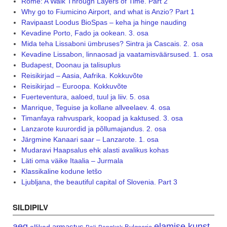
Rome: A Walk Through Layers of Time. Part 2
Why go to Fiumicino Airport, and what is Anzio? Part 1
Ravipaast Loodus BioSpas – keha ja hinge nauding
Kevadine Porto, Fado ja ookean. 3. osa
Mida teha Lissaboni ümbruses? Sintra ja Cascais. 2. osa
Kevadine Lissabon, linnaosad ja vaatamisväärsused. 1. osa
Budapest, Doonau ja talisuplus
Reisikirjad – Aasia, Aafrika. Kokkuvõte
Reisikirjad – Euroopa. Kokkuvõte
Fuerteventura, aaloed, tuul ja liiv. 5. osa
Manrique, Teguise ja kollane allveelaev. 4. osa
Timanfaya rahvuspark, koopad ja kaktused. 3. osa
Lanzarote kuurordid ja põllumajandus. 2. osa
Järgmine Kanaari saar – Lanzarote. 1. osa
Mudaravi Haapsalus ehk alasti avalikus kohas
Läti oma väike Itaalia – Jurmala
Klassikaline kodune letšo
Ljubljana, the beautiful capital of Slovenia. Part 3
SILDIPILV
aeg
elamise kunst
armastus