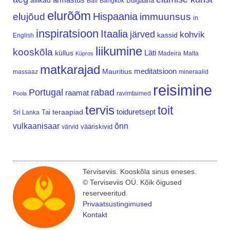
allikad
Bulgaaria
Bali
Bangkok
elurõõm
Hispaania
elujõud
immuunsus
in
inspiratsioon
Itaalia
järved
kohvik
kassid
English
liikumine
kooskõla
Läti
küllus
Madeira
Malta
Küpros
matkarajad
meditatsioon
Mauritius
massaaz
mineraalid
reisimine
Portugal
rabad
raamat
ravimtaimed
Poola
tervis
toit
teraapiad
toiduretsept
Tai
Sri Lanka
vulkaanisaar
õnn
vääriskivid
värvid
Terviseviis. Kooskõla sinus eneses.
© Terviseviis OÜ. Kõik õigused
reserveeritud.
Privaatsustingimused
Kontakt