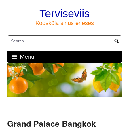
Skip
to
Terviseviis
content
Kooskõla sinus eneses
Menu
Grand Palace Bangkok