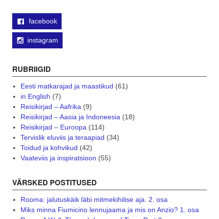
facebook
instagram
RUBRIIGID
Eesti matkarajad ja maastikud
(61)
in English
(7)
Reisikirjad – Aafrika
(9)
Reisikirjad – Aasia ja Indoneesia
(18)
Reisikirjad – Euroopa
(114)
Tervislik eluviis ja teraapiad
(34)
Toidud ja kohvikud
(42)
Vaateviis ja inspiratsioon
(55)
VÄRSKED POSTITUSED
Rooma: jalutuskäik läbi mitmekihilise aja. 2. osa
Miks minna Fiumicino lennujaama ja mis on Anzio? 1. osa