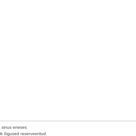
a sinus eneses.
ik õigused reserveeritud.