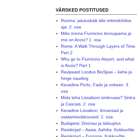
VÄRSKED POSTITUSED
Rooma: jalutuskäik läbi mitmekihilise
aja. 2. osa
Miks minna Fiumicino lennujaama ja
mis on Anzio? 1. osa
Rome: A Walk Through Layers of Time.
Part 2
Why go to Fiumicino Airport, and what
is Anzio? Part 1
Ravipaast Loodus BioSpas – keha ja
hinge nauding
Kevadine Porto, Fado ja ookean. 3.
osa
Mida teha Lissaboni ümbruses? Sintra
ja Cascais. 2. osa
Kevadine Lissabon, linnaosad ja
vaatamisväärsused. 1. osa
Budapest, Doonau ja talisuplus
Reisikirjad – Aasia, Aafrika. Kokkuvõte
Reisikirjad – Euroopa. Kokkuvõte