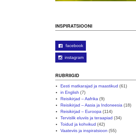
INSPIRATSIOONI
facebook
instagram
RUBRIIGID
Eesti matkarajad ja maastikud
(61)
in English
(7)
Reisikirjad – Aafrika
(9)
Reisikirjad – Aasia ja Indoneesia
(18)
Reisikirjad – Euroopa
(114)
Tervislik eluviis ja teraapiad
(34)
Toidud ja kohvikud
(42)
Vaateviis ja inspiratsioon
(55)