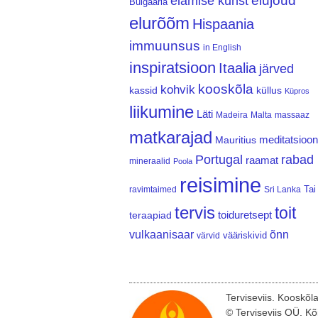
elujõud
elamise kunst
Bulgaaria
elurõõm
Hispaania
immuunsus
in English
inspiratsioon
Itaalia
järved
kooskõla
kohvik
kassid
küllus
Küpros
liikumine
Läti
Madeira
Malta
massaaz
matkarajad
meditatsioon
Mauritius
Portugal
rabad
raamat
mineraalid
Poola
reisimine
Tai
ravimtaimed
Sri Lanka
tervis
toit
teraapiad
toiduretsept
vulkaanisaar
õnn
vääriskivid
värvid
Terviseviis. Kooskõl
© Terviseviis OÜ. Kõ