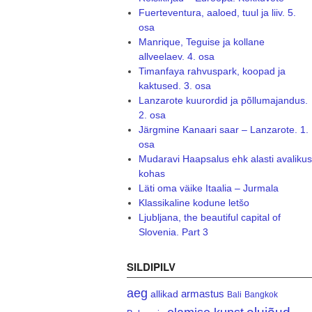
Fuerteventura, aaloed, tuul ja liiv. 5.
osa
Manrique, Teguise ja kollane
allveelaev. 4. osa
Timanfaya rahvuspark, koopad ja
kaktused. 3. osa
Lanzarote kuurordid ja põllumajandus.
2. osa
Järgmine Kanaari saar – Lanzarote. 1.
osa
Mudaravi Haapsalus ehk alasti avalikus
kohas
Läti oma väike Itaalia – Jurmala
Klassikaline kodune letšo
Ljubljana, the beautiful capital of
Slovenia. Part 3
SILDIPILV
aeg
armastus
allikad
Bali
Bangkok