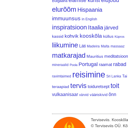
elujõud
elamise kunst
Bulgaaria
elurõõm
Hispaania
immuunsus
in English
inspiratsioon
Itaalia
järved
kooskõla
kohvik
kassid
küllus
Küpros
liikumine
Läti
Madeira
Malta
massaaz
matkarajad
meditatsioon
Mauritius
Portugal
rabad
raamat
mineraalid
Poola
reisimine
Tai
ravimtaimed
Sri Lanka
tervis
toit
teraapiad
toiduretsept
vulkaanisaar
õnn
vääriskivid
värvid
Terviseviis. Kooskõl
© Terviseviis OÜ. Kõ