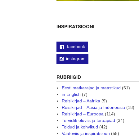
INSPIRATSIOONI
facebook
instagram
RUBRIIGID
Eesti matkarajad ja maastikud
(61)
in English
(7)
Reisikirjad – Aafrika
(9)
Reisikirjad – Aasia ja Indoneesia
(18)
Reisikirjad – Euroopa
(114)
Tervislik eluviis ja teraapiad
(34)
Toidud ja kohvikud
(42)
Vaateviis ja inspiratsioon
(55)