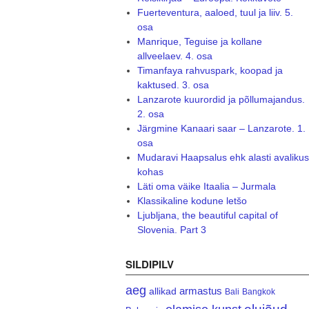
Fuerteventura, aaloed, tuul ja liiv. 5.
osa
Manrique, Teguise ja kollane
allveelaev. 4. osa
Timanfaya rahvuspark, koopad ja
kaktused. 3. osa
Lanzarote kuurordid ja põllumajandus.
2. osa
Järgmine Kanaari saar – Lanzarote. 1.
osa
Mudaravi Haapsalus ehk alasti avalikus
kohas
Läti oma väike Itaalia – Jurmala
Klassikaline kodune letšo
Ljubljana, the beautiful capital of
Slovenia. Part 3
SILDIPILV
aeg
armastus
allikad
Bali
Bangkok