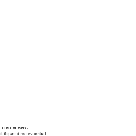
a sinus eneses.
ik õigused reserveeritud.