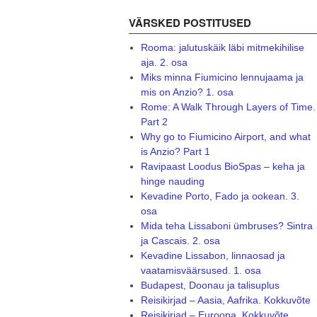
VÄRSKED POSTITUSED
Rooma: jalutuskäik läbi mitmekihilise
aja. 2. osa
Miks minna Fiumicino lennujaama ja
mis on Anzio? 1. osa
Rome: A Walk Through Layers of Time.
Part 2
Why go to Fiumicino Airport, and what
is Anzio? Part 1
Ravipaast Loodus BioSpas – keha ja
hinge nauding
Kevadine Porto, Fado ja ookean. 3.
osa
Mida teha Lissaboni ümbruses? Sintra
ja Cascais. 2. osa
Kevadine Lissabon, linnaosad ja
vaatamisväärsused. 1. osa
Budapest, Doonau ja talisuplus
Reisikirjad – Aasia, Aafrika. Kokkuvõte
Reisikirjad – Euroopa. Kokkuvõte