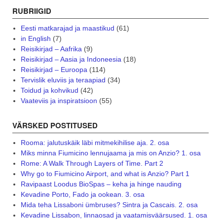
RUBRIIGID
Eesti matkarajad ja maastikud
(61)
in English
(7)
Reisikirjad – Aafrika
(9)
Reisikirjad – Aasia ja Indoneesia
(18)
Reisikirjad – Euroopa
(114)
Tervislik eluviis ja teraapiad
(34)
Toidud ja kohvikud
(42)
Vaateviis ja inspiratsioon
(55)
VÄRSKED POSTITUSED
Rooma: jalutuskäik läbi mitmekihilise aja. 2. osa
Miks minna Fiumicino lennujaama ja mis on Anzio? 1. osa
Rome: A Walk Through Layers of Time. Part 2
Why go to Fiumicino Airport, and what is Anzio? Part 1
Ravipaast Loodus BioSpas – keha ja hinge nauding
Kevadine Porto, Fado ja ookean. 3. osa
Mida teha Lissaboni ümbruses? Sintra ja Cascais. 2. osa
Kevadine Lissabon, linnaosad ja vaatamisväärsused. 1. osa