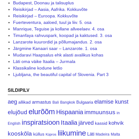
Budapest, Doonau ja talisuplus
Reisikirjad – Aasia, Aafrika. Kokkuvõte
Reisikirjad – Euroopa. Kokkuvõte
Fuerteventura, aaloed, tuul ja liiv. 5. osa
Manrique, Teguise ja kollane allveelaev. 4. osa
Timanfaya rahvuspark, koopad ja kaktused. 3. osa
Lanzarote kuurordid ja põllumajandus. 2. osa
Järgmine Kanaari saar – Lanzarote. 1. osa
Mudaravi Haapsalus ehk alasti avalikus kohas
Läti oma väike Itaalia – Jurmala
Klassikaline kodune letšo
Ljubljana, the beautiful capital of Slovenia. Part 3
SILDIPILV
aeg
elamise kunst
armastus
allikad
Bulgaaria
Bali
Bangkok
elurõõm
Hispaania
elujõud
immuunsus
in
inspiratsioon
Itaalia
järved
kohvik
kassid
English
liikumine
kooskõla
Läti
küllus
Madeira
Malta
Küpros