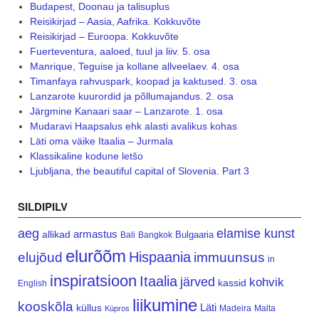
Budapest, Doonau ja talisuplus
Reisikirjad – Aasia, Aafrika. Kokkuvõte
Reisikirjad – Euroopa. Kokkuvõte
Fuerteventura, aaloed, tuul ja liiv. 5. osa
Manrique, Teguise ja kollane allveelaev. 4. osa
Timanfaya rahvuspark, koopad ja kaktused. 3. osa
Lanzarote kuurordid ja põllumajandus. 2. osa
Järgmine Kanaari saar – Lanzarote. 1. osa
Mudaravi Haapsalus ehk alasti avalikus kohas
Läti oma väike Itaalia – Jurmala
Klassikaline kodune letšo
Ljubljana, the beautiful capital of Slovenia. Part 3
SILDIPILV
aeg
elamise kunst
armastus
allikad
Bulgaaria
Bali
Bangkok
elurõõm
Hispaania
elujõud
immuunsus
in
inspiratsioon
Itaalia
järved
kohvik
kassid
English
liikumine
kooskõla
Läti
küllus
Madeira
Malta
Küpros