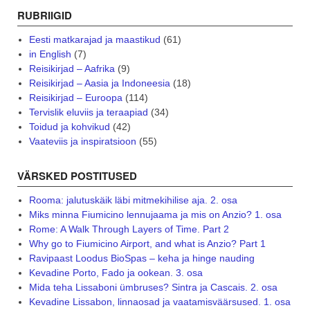
RUBRIIGID
Eesti matkarajad ja maastikud
(61)
in English
(7)
Reisikirjad – Aafrika
(9)
Reisikirjad – Aasia ja Indoneesia
(18)
Reisikirjad – Euroopa
(114)
Tervislik eluviis ja teraapiad
(34)
Toidud ja kohvikud
(42)
Vaateviis ja inspiratsioon
(55)
VÄRSKED POSTITUSED
Rooma: jalutuskäik läbi mitmekihilise aja. 2. osa
Miks minna Fiumicino lennujaama ja mis on Anzio? 1. osa
Rome: A Walk Through Layers of Time. Part 2
Why go to Fiumicino Airport, and what is Anzio? Part 1
Ravipaast Loodus BioSpas – keha ja hinge nauding
Kevadine Porto, Fado ja ookean. 3. osa
Mida teha Lissaboni ümbruses? Sintra ja Cascais. 2. osa
Kevadine Lissabon, linnaosad ja vaatamisväärsused. 1. osa