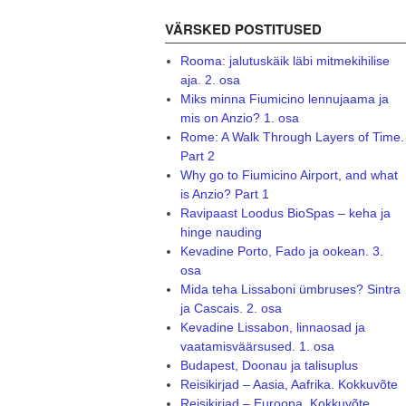
VÄRSKED POSTITUSED
Rooma: jalutuskäik läbi mitmekihilise
aja. 2. osa
Miks minna Fiumicino lennujaama ja
mis on Anzio? 1. osa
Rome: A Walk Through Layers of Time.
Part 2
Why go to Fiumicino Airport, and what
is Anzio? Part 1
Ravipaast Loodus BioSpas – keha ja
hinge nauding
Kevadine Porto, Fado ja ookean. 3.
osa
Mida teha Lissaboni ümbruses? Sintra
ja Cascais. 2. osa
Kevadine Lissabon, linnaosad ja
vaatamisväärsused. 1. osa
Budapest, Doonau ja talisuplus
Reisikirjad – Aasia, Aafrika. Kokkuvõte
Reisikirjad – Euroopa. Kokkuvõte