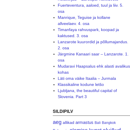
Fuerteventura, aaloed, tuul ja liiv. 5.
osa
Manrique, Teguise ja kollane
allveelaev. 4. osa
Timanfaya rahvuspark, koopad ja
kaktused. 3. osa
Lanzarote kuurordid ja põllumajandus.
2. osa
Järgmine Kanaari saar – Lanzarote. 1.
osa
Mudaravi Haapsalus ehk alasti avalikus
kohas
Läti oma väike Itaalia – Jurmala
Klassikaline kodune letšo
Ljubljana, the beautiful capital of
Slovenia. Part 3
SILDIPILV
aeg
armastus
allikad
Bali
Bangkok