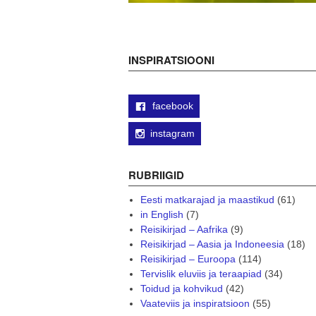
INSPIRATSIOONI
facebook
instagram
RUBRIIGID
Eesti matkarajad ja maastikud
(61)
in English
(7)
Reisikirjad – Aafrika
(9)
Reisikirjad – Aasia ja Indoneesia
(18)
Reisikirjad – Euroopa
(114)
Tervislik eluviis ja teraapiad
(34)
Toidud ja kohvikud
(42)
Vaateviis ja inspiratsioon
(55)