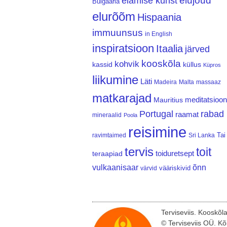
elujõud
elamise kunst
Bulgaaria
elurõõm
Hispaania
immuunsus
in English
inspiratsioon
Itaalia
järved
kooskõla
kohvik
kassid
küllus
Küpros
liikumine
Läti
Madeira
Malta
massaaz
matkarajad
meditatsioon
Mauritius
Portugal
rabad
raamat
mineraalid
Poola
reisimine
Tai
ravimtaimed
Sri Lanka
tervis
toit
teraapiad
toiduretsept
vulkaanisaar
õnn
vääriskivid
värvid
Terviseviis. Kooskõl
© Terviseviis OÜ. Kõ