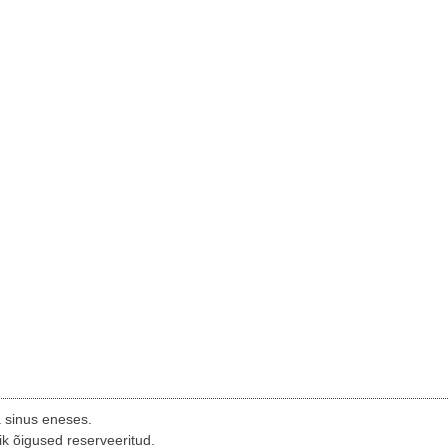
a sinus eneses.
ik õigused reserveeritud.