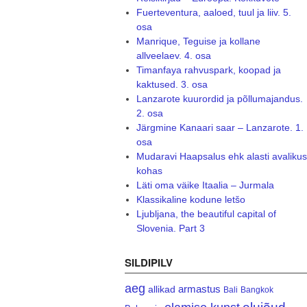
Fuerteventura, aaloed, tuul ja liiv. 5.
osa
Manrique, Teguise ja kollane
allveelaev. 4. osa
Timanfaya rahvuspark, koopad ja
kaktused. 3. osa
Lanzarote kuurordid ja põllumajandus.
2. osa
Järgmine Kanaari saar – Lanzarote. 1.
osa
Mudaravi Haapsalus ehk alasti avalikus
kohas
Läti oma väike Itaalia – Jurmala
Klassikaline kodune letšo
Ljubljana, the beautiful capital of
Slovenia. Part 3
SILDIPILV
aeg
armastus
allikad
Bali
Bangkok