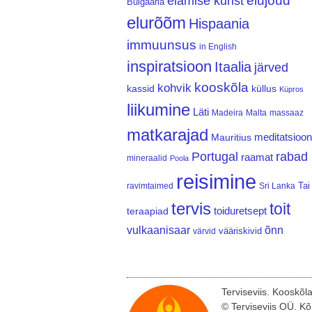
elujõud
elamise kunst
Bulgaaria
elurõõm
Hispaania
immuunsus
in English
inspiratsioon
Itaalia
järved
kooskõla
kohvik
kassid
küllus
Küpros
liikumine
Läti
Madeira
Malta
massaaz
matkarajad
meditatsioon
Mauritius
Portugal
rabad
raamat
mineraalid
Poola
reisimine
Tai
ravimtaimed
Sri Lanka
tervis
toit
teraapiad
toiduretsept
vulkaanisaar
õnn
vääriskivid
värvid
Terviseviis. Kooskõl
© Terviseviis OÜ. Kõ