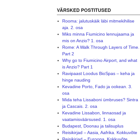
VÄRSKED POSTITUSED
Rooma: jalutuskäik läbi mitmekihilise
aja. 2. osa
Miks minna Fiumicino lennujaama ja
mis on Anzio? 1. osa
Rome: A Walk Through Layers of Time.
Part 2
Why go to Fiumicino Airport, and what
is Anzio? Part 1
Ravipaast Loodus BioSpas – keha ja
hinge nauding
Kevadine Porto, Fado ja ookean. 3.
osa
Mida teha Lissaboni ümbruses? Sintra
ja Cascais. 2. osa
Kevadine Lissabon, linnaosad ja
vaatamisväärsused. 1. osa
Budapest, Doonau ja talisuplus
Reisikirjad – Aasia, Aafrika. Kokkuvõte
Reisikirjad – Euroopa. Kokkuvõte