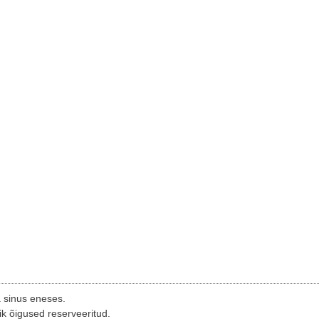
a sinus eneses.
ik õigused reserveeritud.