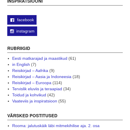
INSPIRATSIOONI
facebook
instagram
RUBRIIGID
Eesti matkarajad ja maastikud
(61)
in English
(7)
Reisikirjad – Aafrika
(9)
Reisikirjad – Aasia ja Indoneesia
(18)
Reisikirjad – Euroopa
(114)
Tervislik eluviis ja teraapiad
(34)
Toidud ja kohvikud
(42)
Vaateviis ja inspiratsioon
(55)
VÄRSKED POSTITUSED
Rooma: jalutuskäik läbi mitmekihilise aja. 2. osa