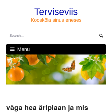
Skip
to
Terviseviis
content
Kooskõla sinus eneses
Menu
väga hea äriplaan ja mis