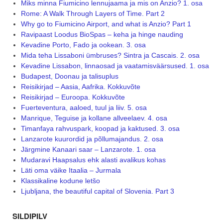
Miks minna Fiumicino lennujaama ja mis on Anzio? 1. osa
Rome: A Walk Through Layers of Time. Part 2
Why go to Fiumicino Airport, and what is Anzio? Part 1
Ravipaast Loodus BioSpas – keha ja hinge nauding
Kevadine Porto, Fado ja ookean. 3. osa
Mida teha Lissaboni ümbruses? Sintra ja Cascais. 2. osa
Kevadine Lissabon, linnaosad ja vaatamisväärsused. 1. osa
Budapest, Doonau ja talisuplus
Reisikirjad – Aasia, Aafrika. Kokkuvõte
Reisikirjad – Euroopa. Kokkuvõte
Fuerteventura, aaloed, tuul ja liiv. 5. osa
Manrique, Teguise ja kollane allveelaev. 4. osa
Timanfaya rahvuspark, koopad ja kaktused. 3. osa
Lanzarote kuurordid ja põllumajandus. 2. osa
Järgmine Kanaari saar – Lanzarote. 1. osa
Mudaravi Haapsalus ehk alasti avalikus kohas
Läti oma väike Itaalia – Jurmala
Klassikaline kodune letšo
Ljubljana, the beautiful capital of Slovenia. Part 3
SILDIPILV