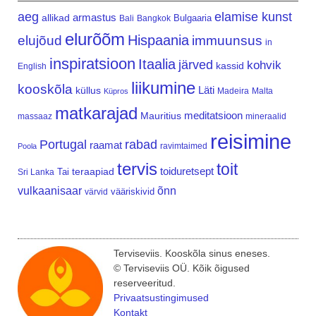
aeg
elamise kunst
armastus
allikad
Bulgaaria
Bali
Bangkok
elurõõm
Hispaania
elujõud
immuunsus
in
inspiratsioon
Itaalia
järved
kohvik
kassid
English
liikumine
kooskõla
Läti
küllus
Madeira
Malta
Küpros
matkarajad
meditatsioon
Mauritius
massaaz
mineraalid
reisimine
Portugal
rabad
raamat
ravimtaimed
Poola
tervis
toit
teraapiad
toiduretsept
Tai
Sri Lanka
vulkaanisaar
õnn
vääriskivid
värvid
Terviseviis. Kooskõla sinus eneses.
© Terviseviis OÜ. Kõik õigused
reserveeritud.
Privaatsustingimused
Kontakt