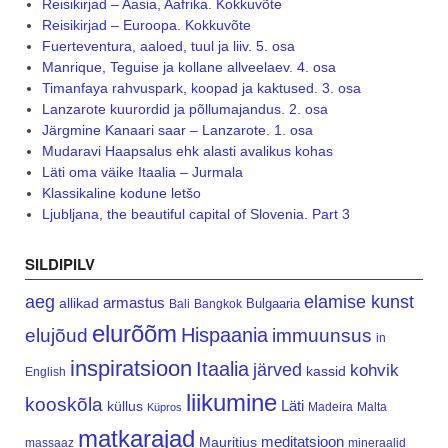
Reisikirjad – Aasia, Aafrika. Kokkuvõte
Reisikirjad – Euroopa. Kokkuvõte
Fuerteventura, aaloed, tuul ja liiv. 5. osa
Manrique, Teguise ja kollane allveelaev. 4. osa
Timanfaya rahvuspark, koopad ja kaktused. 3. osa
Lanzarote kuurordid ja põllumajandus. 2. osa
Järgmine Kanaari saar – Lanzarote. 1. osa
Mudaravi Haapsalus ehk alasti avalikus kohas
Läti oma väike Itaalia – Jurmala
Klassikaline kodune letšo
Ljubljana, the beautiful capital of Slovenia. Part 3
SILDIPILV
aeg
elamise kunst
armastus
allikad
Bulgaaria
Bali
Bangkok
elurõõm
Hispaania
elujõud
immuunsus
in
inspiratsioon
Itaalia
järved
kohvik
kassid
English
liikumine
kooskõla
Läti
küllus
Madeira
Malta
Küpros
matkarajad
meditatsioon
Mauritius
massaaz
mineraalid