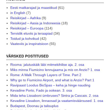
Eesti matkarajad ja maastikud
(61)
in English
(7)
Reisikirjad – Aafrika
(9)
Reisikirjad – Aasia ja Indoneesia
(18)
Reisikirjad – Euroopa
(114)
Tervislik eluviis ja teraapiad
(34)
Toidud ja kohvikud
(42)
Vaateviis ja inspiratsioon
(55)
VÄRSKED POSTITUSED
Rooma: jalutuskäik läbi mitmekihilise aja. 2. osa
Miks minna Fiumicino lennujaama ja mis on Anzio? 1. osa
Rome: A Walk Through Layers of Time. Part 2
Why go to Fiumicino Airport, and what is Anzio? Part 1
Ravipaast Loodus BioSpas – keha ja hinge nauding
Kevadine Porto, Fado ja ookean. 3. osa
Mida teha Lissaboni ümbruses? Sintra ja Cascais. 2. osa
Kevadine Lissabon, linnaosad ja vaatamisväärsused. 1. osa
Budapest, Doonau ja talisuplus