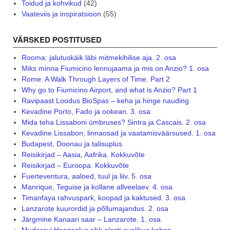
Toidud ja kohvikud
(42)
Vaateviis ja inspiratsioon
(55)
VÄRSKED POSTITUSED
Rooma: jalutuskäik läbi mitmekihilise aja. 2. osa
Miks minna Fiumicino lennujaama ja mis on Anzio? 1. osa
Rome: A Walk Through Layers of Time. Part 2
Why go to Fiumicino Airport, and what is Anzio? Part 1
Ravipaast Loodus BioSpas – keha ja hinge nauding
Kevadine Porto, Fado ja ookean. 3. osa
Mida teha Lissaboni ümbruses? Sintra ja Cascais. 2. osa
Kevadine Lissabon, linnaosad ja vaatamisväärsused. 1. osa
Budapest, Doonau ja talisuplus
Reisikirjad – Aasia, Aafrika. Kokkuvõte
Reisikirjad – Euroopa. Kokkuvõte
Fuerteventura, aaloed, tuul ja liiv. 5. osa
Manrique, Teguise ja kollane allveelaev. 4. osa
Timanfaya rahvuspark, koopad ja kaktused. 3. osa
Lanzarote kuurordid ja põllumajandus. 2. osa
Järgmine Kanaari saar – Lanzarote. 1. osa