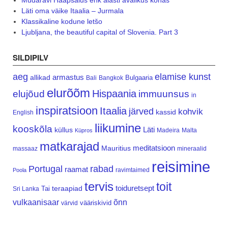
Mudaravi Haapsalus ehk alasti avalikus kohas
Läti oma väike Itaalia – Jurmala
Klassikaline kodune letšo
Ljubljana, the beautiful capital of Slovenia. Part 3
SILDIPILV
aeg
elamise kunst
armastus
allikad
Bulgaaria
Bali
Bangkok
elurõõm
Hispaania
elujõud
immuunsus
in
inspiratsioon
Itaalia
järved
kohvik
kassid
English
liikumine
kooskõla
Läti
küllus
Madeira
Malta
Küpros
matkarajad
meditatsioon
Mauritius
massaaz
mineraalid
reisimine
Portugal
rabad
raamat
ravimtaimed
Poola
tervis
toit
teraapiad
toiduretsept
Tai
Sri Lanka
vulkaanisaar
õnn
vääriskivid
värvid