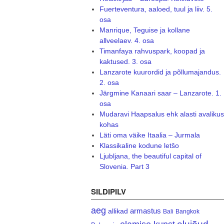
Fuerteventura, aaloed, tuul ja liiv. 5.
osa
Manrique, Teguise ja kollane
allveelaev. 4. osa
Timanfaya rahvuspark, koopad ja
kaktused. 3. osa
Lanzarote kuurordid ja põllumajandus.
2. osa
Järgmine Kanaari saar – Lanzarote. 1.
osa
Mudaravi Haapsalus ehk alasti avalikus
kohas
Läti oma väike Itaalia – Jurmala
Klassikaline kodune letšo
Ljubljana, the beautiful capital of
Slovenia. Part 3
SILDIPILV
aeg
armastus
allikad
Bali
Bangkok