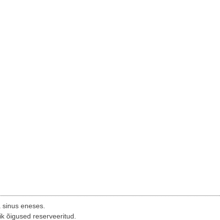
a sinus eneses.
ik õigused reserveeritud.