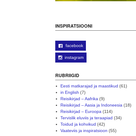
INSPIRATSIOONI
facebook
instagram
RUBRIIGID
Eesti matkarajad ja maastikud
(61)
in English
(7)
Reisikirjad – Aafrika
(9)
Reisikirjad – Aasia ja Indoneesia
(18)
Reisikirjad – Euroopa
(114)
Tervislik eluviis ja teraapiad
(34)
Toidud ja kohvikud
(42)
Vaateviis ja inspiratsioon
(55)