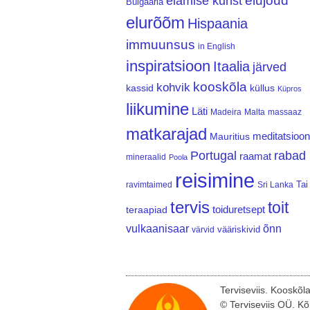
elujõud
elamise kunst
Bulgaaria
elurõõm
Hispaania
immuunsus
in English
inspiratsioon
Itaalia
järved
kooskõla
kohvik
kassid
küllus
Küpros
liikumine
Läti
Madeira
Malta
massaaz
matkarajad
meditatsioon
Mauritius
Portugal
rabad
raamat
mineraalid
Poola
reisimine
Tai
ravimtaimed
Sri Lanka
tervis
toit
teraapiad
toiduretsept
vulkaanisaar
õnn
vääriskivid
värvid
Terviseviis. Kooskõl
© Terviseviis OÜ. Kõ