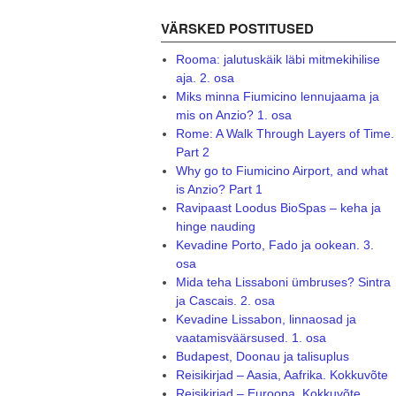
VÄRSKED POSTITUSED
Rooma: jalutuskäik läbi mitmekihilise
aja. 2. osa
Miks minna Fiumicino lennujaama ja
mis on Anzio? 1. osa
Rome: A Walk Through Layers of Time.
Part 2
Why go to Fiumicino Airport, and what
is Anzio? Part 1
Ravipaast Loodus BioSpas – keha ja
hinge nauding
Kevadine Porto, Fado ja ookean. 3.
osa
Mida teha Lissaboni ümbruses? Sintra
ja Cascais. 2. osa
Kevadine Lissabon, linnaosad ja
vaatamisväärsused. 1. osa
Budapest, Doonau ja talisuplus
Reisikirjad – Aasia, Aafrika. Kokkuvõte
Reisikirjad – Euroopa. Kokkuvõte