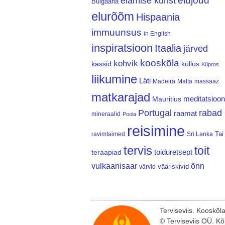
elujõud
elamise kunst
Bulgaaria
elurõõm
Hispaania
immuunsus
in English
inspiratsioon
Itaalia
järved
kooskõla
kohvik
kassid
küllus
Küpros
liikumine
Läti
Madeira
Malta
massaaz
matkarajad
meditatsioon
Mauritius
Portugal
rabad
raamat
mineraalid
Poola
reisimine
Tai
ravimtaimed
Sri Lanka
tervis
toit
teraapiad
toiduretsept
vulkaanisaar
õnn
vääriskivid
värvid
Terviseviis. Kooskõl
© Terviseviis OÜ. Kõ