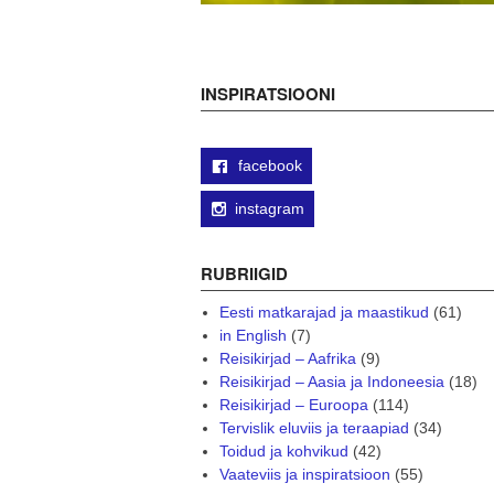
INSPIRATSIOONI
facebook
instagram
RUBRIIGID
Eesti matkarajad ja maastikud
(61)
in English
(7)
Reisikirjad – Aafrika
(9)
Reisikirjad – Aasia ja Indoneesia
(18)
Reisikirjad – Euroopa
(114)
Tervislik eluviis ja teraapiad
(34)
Toidud ja kohvikud
(42)
Vaateviis ja inspiratsioon
(55)