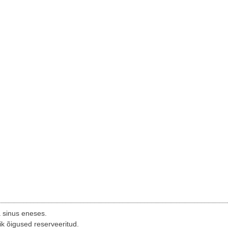
a sinus eneses.
ik õigused reserveeritud.