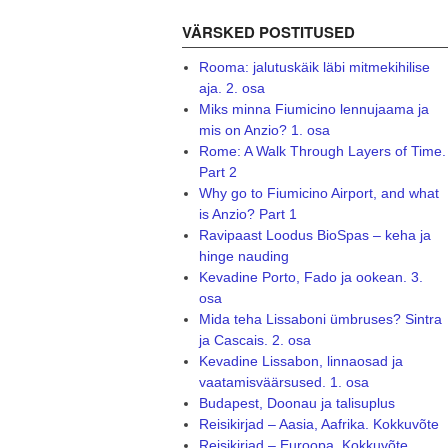
VÄRSKED POSTITUSED
Rooma: jalutuskäik läbi mitmekihilise
aja. 2. osa
Miks minna Fiumicino lennujaama ja
mis on Anzio? 1. osa
Rome: A Walk Through Layers of Time.
Part 2
Why go to Fiumicino Airport, and what
is Anzio? Part 1
Ravipaast Loodus BioSpas – keha ja
hinge nauding
Kevadine Porto, Fado ja ookean. 3.
osa
Mida teha Lissaboni ümbruses? Sintra
ja Cascais. 2. osa
Kevadine Lissabon, linnaosad ja
vaatamisväärsused. 1. osa
Budapest, Doonau ja talisuplus
Reisikirjad – Aasia, Aafrika. Kokkuvõte
Reisikirjad – Euroopa. Kokkuvõte