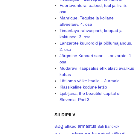
Fuerteventura, aaloed, tuul ja liiv. 5.
osa
Manrique, Teguise ja kollane
allveelaev. 4. osa
Timanfaya rahvuspark, koopad ja
kaktused. 3. osa
Lanzarote kuurordid ja põllumajandus.
2. osa
Järgmine Kanaari saar – Lanzarote. 1.
osa
Mudaravi Haapsalus ehk alasti avalikus
kohas
Läti oma väike Itaalia – Jurmala
Klassikaline kodune letšo
Ljubljana, the beautiful capital of
Slovenia. Part 3
SILDIPILV
aeg
armastus
allikad
Bali
Bangkok