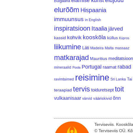
elujõud
elamise kunst
Bulgaaria
elurõõm
Hispaania
immuunsus
in English
inspiratsioon
Itaalia
järved
kooskõla
kohvik
kassid
küllus
Küpros
liikumine
Läti
Madeira
Malta
massaaz
matkarajad
meditatsioon
Mauritius
Portugal
rabad
raamat
mineraalid
Poola
reisimine
Tai
ravimtaimed
Sri Lanka
tervis
toit
teraapiad
toiduretsept
vulkaanisaar
õnn
vääriskivid
värvid
Terviseviis. Kooskõl
© Terviseviis OÜ. Kõ