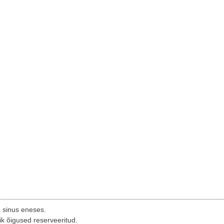
a sinus eneses.
ik õigused reserveeritud.