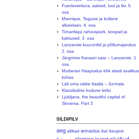
Fuerteventura, aaloed, tuul ja liiv. 5.
osa
Manrique, Teguise ja kollane
allveelaev. 4. osa
Timanfaya rahvuspark, koopad ja
kaktused. 3. osa
Lanzarote kuurordid ja põllumajandus.
2. osa
Järgmine Kanaari saar – Lanzarote. 1.
osa
Mudaravi Haapsalus ehk alasti avalikus
kohas
Läti oma väike Itaalia – Jurmala
Klassikaline kodune letšo
Ljubljana, the beautiful capital of
Slovenia. Part 3
SILDIPILV
aeg
armastus
allikad
Bali
Bangkok