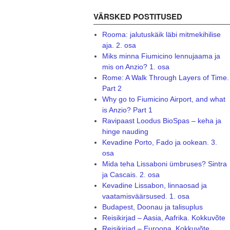
VÄRSKED POSTITUSED
Rooma: jalutuskäik läbi mitmekihilise
aja. 2. osa
Miks minna Fiumicino lennujaama ja
mis on Anzio? 1. osa
Rome: A Walk Through Layers of Time.
Part 2
Why go to Fiumicino Airport, and what
is Anzio? Part 1
Ravipaast Loodus BioSpas – keha ja
hinge nauding
Kevadine Porto, Fado ja ookean. 3.
osa
Mida teha Lissaboni ümbruses? Sintra
ja Cascais. 2. osa
Kevadine Lissabon, linnaosad ja
vaatamisväärsused. 1. osa
Budapest, Doonau ja talisuplus
Reisikirjad – Aasia, Aafrika. Kokkuvõte
Reisikirjad – Euroopa. Kokkuvõte