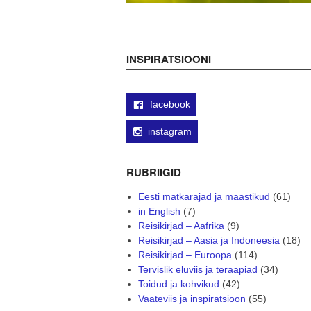
INSPIRATSIOONI
facebook
instagram
RUBRIIGID
Eesti matkarajad ja maastikud
(61)
in English
(7)
Reisikirjad – Aafrika
(9)
Reisikirjad – Aasia ja Indoneesia
(18)
Reisikirjad – Euroopa
(114)
Tervislik eluviis ja teraapiad
(34)
Toidud ja kohvikud
(42)
Vaateviis ja inspiratsioon
(55)