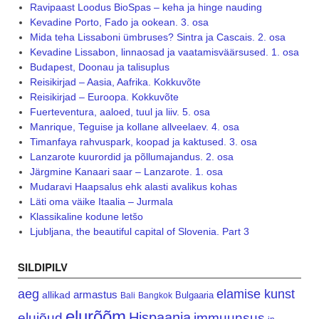
Ravipaast Loodus BioSpas – keha ja hinge nauding
Kevadine Porto, Fado ja ookean. 3. osa
Mida teha Lissaboni ümbruses? Sintra ja Cascais. 2. osa
Kevadine Lissabon, linnaosad ja vaatamisväärsused. 1. osa
Budapest, Doonau ja talisuplus
Reisikirjad – Aasia, Aafrika. Kokkuvõte
Reisikirjad – Euroopa. Kokkuvõte
Fuerteventura, aaloed, tuul ja liiv. 5. osa
Manrique, Teguise ja kollane allveelaev. 4. osa
Timanfaya rahvuspark, koopad ja kaktused. 3. osa
Lanzarote kuurordid ja põllumajandus. 2. osa
Järgmine Kanaari saar – Lanzarote. 1. osa
Mudaravi Haapsalus ehk alasti avalikus kohas
Läti oma väike Itaalia – Jurmala
Klassikaline kodune letšo
Ljubljana, the beautiful capital of Slovenia. Part 3
SILDIPILV
aeg
elamise kunst
armastus
allikad
Bulgaaria
Bali
Bangkok
elurõõm
Hispaania
elujõud
immuunsus