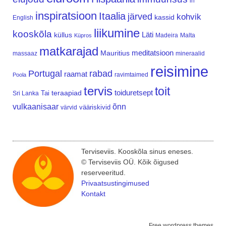
in
inspiratsioon
Itaalia
järved
kohvik
kassid
English
liikumine
kooskõla
Läti
küllus
Madeira
Malta
Küpros
matkarajad
meditatsioon
Mauritius
massaaz
mineraalid
reisimine
Portugal
rabad
raamat
ravimtaimed
Poola
tervis
toit
teraapiad
toiduretsept
Tai
Sri Lanka
vulkaanisaar
õnn
vääriskivid
värvid
Terviseviis. Kooskõla sinus eneses.
© Terviseviis OÜ. Kõik õigused
reserveeritud.
Privaatsustingimused
Kontakt
Free wordpress themes