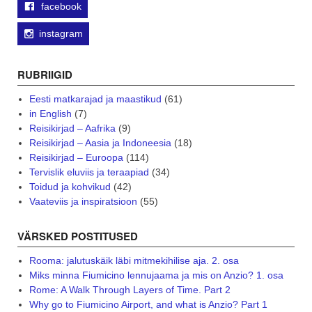
facebook
instagram
RUBRIIGID
Eesti matkarajad ja maastikud
(61)
in English
(7)
Reisikirjad – Aafrika
(9)
Reisikirjad – Aasia ja Indoneesia
(18)
Reisikirjad – Euroopa
(114)
Tervislik eluviis ja teraapiad
(34)
Toidud ja kohvikud
(42)
Vaateviis ja inspiratsioon
(55)
VÄRSKED POSTITUSED
Rooma: jalutuskäik läbi mitmekihilise aja. 2. osa
Miks minna Fiumicino lennujaama ja mis on Anzio? 1. osa
Rome: A Walk Through Layers of Time. Part 2
Why go to Fiumicino Airport, and what is Anzio? Part 1