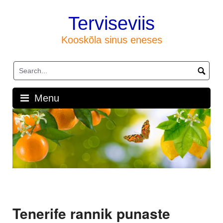
Skip
to
Terviseviis
content
Kooskõla sinus eneses
Menu
Tenerife rannik punaste