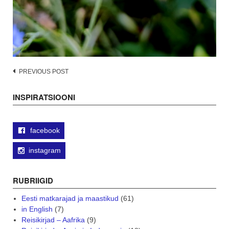
Post
PREVIOUS POST
navigation
INSPIRATSIOONI
facebook
instagram
RUBRIIGID
Eesti matkarajad ja maastikud
(61)
in English
(7)
Reisikirjad – Aafrika
(9)