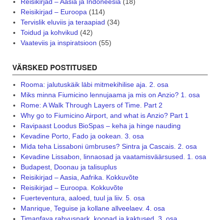
Reisikirjad – Aasia ja Indoneesia
(18)
Reisikirjad – Euroopa
(114)
Tervislik eluviis ja teraapiad
(34)
Toidud ja kohvikud
(42)
Vaateviis ja inspiratsioon
(55)
VÄRSKED POSTITUSED
Rooma: jalutuskäik läbi mitmekihilise aja. 2. osa
Miks minna Fiumicino lennujaama ja mis on Anzio? 1. osa
Rome: A Walk Through Layers of Time. Part 2
Why go to Fiumicino Airport, and what is Anzio? Part 1
Ravipaast Loodus BioSpas – keha ja hinge nauding
Kevadine Porto, Fado ja ookean. 3. osa
Mida teha Lissaboni ümbruses? Sintra ja Cascais. 2. osa
Kevadine Lissabon, linnaosad ja vaatamisväärsused. 1. osa
Budapest, Doonau ja talisuplus
Reisikirjad – Aasia, Aafrika. Kokkuvõte
Reisikirjad – Euroopa. Kokkuvõte
Fuerteventura, aaloed, tuul ja liiv. 5. osa
Manrique, Teguise ja kollane allveelaev. 4. osa
Timanfaya rahvuspark, koopad ja kaktused. 3. osa