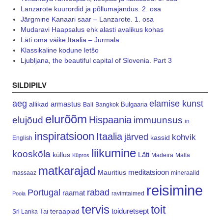
Lanzarote kuurordid ja põllumajandus. 2. osa
Järgmine Kanaari saar – Lanzarote. 1. osa
Mudaravi Haapsalus ehk alasti avalikus kohas
Läti oma väike Itaalia – Jurmala
Klassikaline kodune letšo
Ljubljana, the beautiful capital of Slovenia. Part 3
SILDIPILV
aeg
elamise kunst
armastus
allikad
Bulgaaria
Bali
Bangkok
elurõõm
Hispaania
elujõud
immuunsus
in
inspiratsioon
Itaalia
järved
kohvik
kassid
English
liikumine
kooskõla
Läti
küllus
Madeira
Malta
Küpros
matkarajad
meditatsioon
Mauritius
massaaz
mineraalid
reisimine
Portugal
rabad
raamat
ravimtaimed
Poola
tervis
toit
teraapiad
toiduretsept
Tai
Sri Lanka