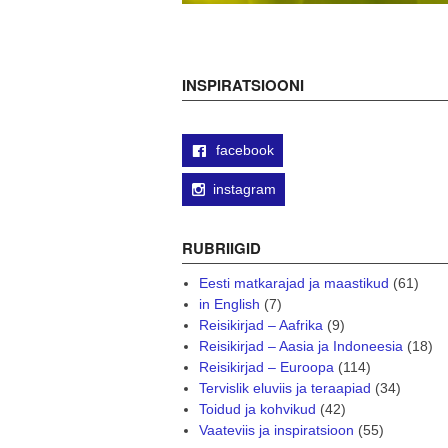
INSPIRATSIOONI
facebook
instagram
RUBRIIGID
Eesti matkarajad ja maastikud
(61)
in English
(7)
Reisikirjad – Aafrika
(9)
Reisikirjad – Aasia ja Indoneesia
(18)
Reisikirjad – Euroopa
(114)
Tervislik eluviis ja teraapiad
(34)
Toidud ja kohvikud
(42)
Vaateviis ja inspiratsioon
(55)