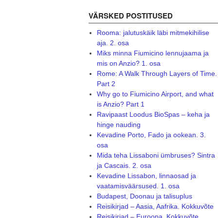
VÄRSKED POSTITUSED
Rooma: jalutuskäik läbi mitmekihilise
aja. 2. osa
Miks minna Fiumicino lennujaama ja
mis on Anzio? 1. osa
Rome: A Walk Through Layers of Time.
Part 2
Why go to Fiumicino Airport, and what
is Anzio? Part 1
Ravipaast Loodus BioSpas – keha ja
hinge nauding
Kevadine Porto, Fado ja ookean. 3.
osa
Mida teha Lissaboni ümbruses? Sintra
ja Cascais. 2. osa
Kevadine Lissabon, linnaosad ja
vaatamisväärsused. 1. osa
Budapest, Doonau ja talisuplus
Reisikirjad – Aasia, Aafrika. Kokkuvõte
Reisikirjad – Euroopa. Kokkuvõte