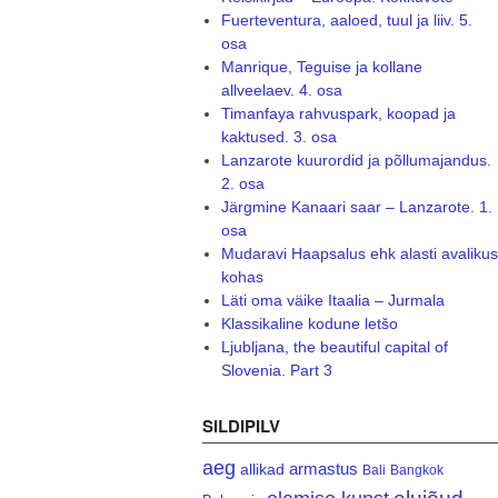
Fuerteventura, aaloed, tuul ja liiv. 5.
osa
Manrique, Teguise ja kollane
allveelaev. 4. osa
Timanfaya rahvuspark, koopad ja
kaktused. 3. osa
Lanzarote kuurordid ja põllumajandus.
2. osa
Järgmine Kanaari saar – Lanzarote. 1.
osa
Mudaravi Haapsalus ehk alasti avalikus
kohas
Läti oma väike Itaalia – Jurmala
Klassikaline kodune letšo
Ljubljana, the beautiful capital of
Slovenia. Part 3
SILDIPILV
aeg
armastus
allikad
Bali
Bangkok