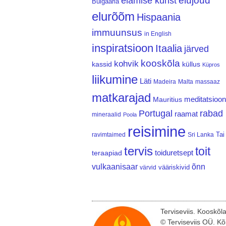
elujõud
elamise kunst
Bulgaaria
elurõõm
Hispaania
immuunsus
in English
inspiratsioon
Itaalia
järved
kooskõla
kohvik
kassid
küllus
Küpros
liikumine
Läti
Madeira
Malta
massaaz
matkarajad
meditatsioon
Mauritius
Portugal
rabad
raamat
mineraalid
Poola
reisimine
Tai
ravimtaimed
Sri Lanka
tervis
toit
teraapiad
toiduretsept
vulkaanisaar
õnn
vääriskivid
värvid
Terviseviis. Kooskõl
© Terviseviis OÜ. Kõ