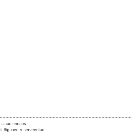
a sinus eneses.
ik õigused reserveeritud.