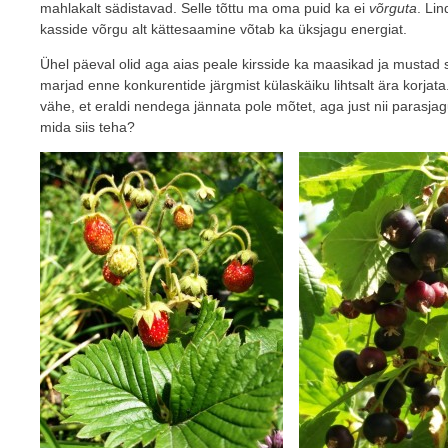
mahlakalt sädistavad. Selle tõttu ma oma puid ka ei
võrguta
. Li
kasside võrgu alt kättesaamine võtab ka üksjagu energiat.
Ühel päeval olid aga aias peale kirsside ka maasikad ja mustad 
marjad enne konkurentide järgmist külaskäiku lihtsalt ära korjata.
vähe, et eraldi nendega jännata pole mõtet, aga just nii parasjag
mida siis teha?