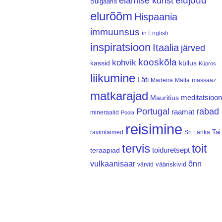
elujõud
elamise kunst
Bulgaaria
elurõõm
Hispaania
immuunsus
in English
inspiratsioon
Itaalia
järved
kooskõla
kohvik
kassid
küllus
Küpros
liikumine
Läti
Madeira
Malta
massaaz
matkarajad
meditatsioon
Mauritius
Portugal
rabad
raamat
mineraalid
Poola
reisimine
Tai
ravimtaimed
Sri Lanka
tervis
toit
teraapiad
toiduretsept
vulkaanisaar
õnn
vääriskivid
värvid