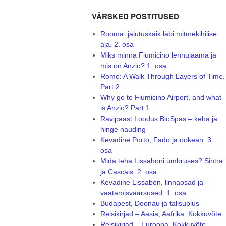
VÄRSKED POSTITUSED
Rooma: jalutuskäik läbi mitmekihilise
aja. 2. osa
Miks minna Fiumicino lennujaama ja
mis on Anzio? 1. osa
Rome: A Walk Through Layers of Time.
Part 2
Why go to Fiumicino Airport, and what
is Anzio? Part 1
Ravipaast Loodus BioSpas – keha ja
hinge nauding
Kevadine Porto, Fado ja ookean. 3.
osa
Mida teha Lissaboni ümbruses? Sintra
ja Cascais. 2. osa
Kevadine Lissabon, linnaosad ja
vaatamisväärsused. 1. osa
Budapest, Doonau ja talisuplus
Reisikirjad – Aasia, Aafrika. Kokkuvõte
Reisikirjad – Euroopa. Kokkuvõte