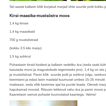
Sel aastal kallasin kõik korjatud marjad ühte suurde potti kokku 
Kirsi-maasika-mustsõstra moos
1,4 kg kirsse
1,4 kg maasikaid
700 g mustsõstraid
(kokku 3,5 kilo marju)
1,5 kg suhkrut
Puhastasin kirsid kividest ja kallasin vedeliku ära (seda saab kül
kasutada morsi ja magustoitude tegemiseks jms). 1,4 kg on siis 
ja mustsõstrad. Panin kõik suurde potti ja suhkrut (olgu, seekord
keemiseni ja edasi lasin madalal kuumusel umbes 15-25 minutit
maitseasi, seda võib keetmise ajal ka juurde lisada. Oleneb ma
hapukamad moosid. Riisusin tekkinud vahu ära ja panin moosi 
Kaanetasin samuti puhaste kuumutatud kaantega. Valmis!