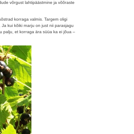
ndude võrgust lahtipäästmine ja võõraste
sõstrad korraga valmis. Targem oligi
 Ja kui kõiki marju on just nii parasjagu
u palju, et korraga ära süüa ka ei jõua –