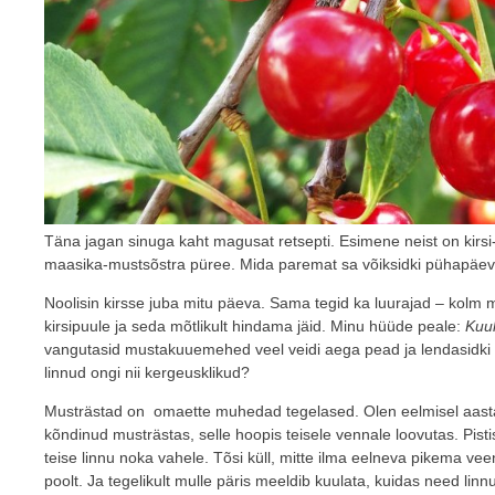
Täna jagan sinuga kaht magusat retsepti. Esimene neist on kirs
maasika-mustsõstra püree. Mida paremat sa võiksidki pühapäe
Noolisin kirsse juba mitu päeva. Sama tegid ka luurajad – kolm 
kirsipuule ja seda mõtlikult hindama jäid. Minu hüüde peale:
Kuul
vangutasid mustakuuemehed veel veidi aega pead ja lendasidki 
linnud ongi nii kergeusklikud?
Musträstad on omaette muhedad tegelased. Olen eelmisel aastal 
kõndinud musträstas, selle hoopis teisele vennale loovutas. Pistis 
teise linnu noka vahele. Tõsi küll, mitte ilma eelneva pikema ve
poolt. Ja tegelikult mulle päris meeldib kuulata, kuidas need lin