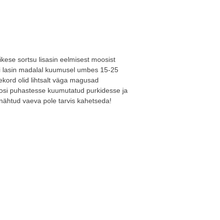
äikese sortsu lisasin eelmisest moosist
si lasin madalal kuumusel umbes 15-25
eekord olid lihtsalt väga magusad
oosi puhastesse kuumutatud purkidesse ja
nähtud vaeva pole tarvis kahetseda!