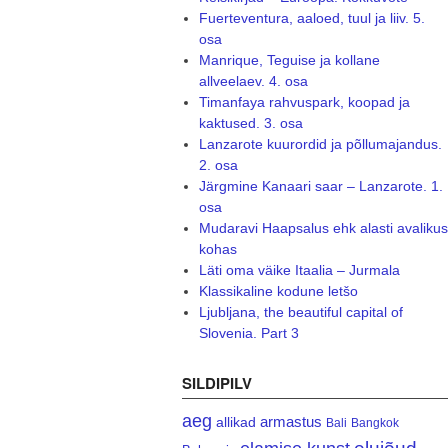
Fuerteventura, aaloed, tuul ja liiv. 5.
osa
Manrique, Teguise ja kollane
allveelaev. 4. osa
Timanfaya rahvuspark, koopad ja
kaktused. 3. osa
Lanzarote kuurordid ja põllumajandus.
2. osa
Järgmine Kanaari saar – Lanzarote. 1.
osa
Mudaravi Haapsalus ehk alasti avalikus
kohas
Läti oma väike Itaalia – Jurmala
Klassikaline kodune letšo
Ljubljana, the beautiful capital of
Slovenia. Part 3
SILDIPILV
aeg
armastus
allikad
Bali
Bangkok