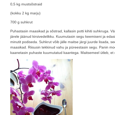
0,5 kg mustsõstraid
(kokku 2 kg marju)
700 g suhkrut
Puhastasin maasikad ja sõstrad, kallasin potti kihiti suhkruga. V
järele jäänud kirsivedelikku. Kuumutasin segu keemiseni ja eda
minutit podiseda. Suhkrut võib jälle maitse järgi juurde lisada, s
maasikad. Riisusin tekkinud vahu ja püreestasin segu. Panin m
kaanetasin puhaste kuumutatud kaantega. Maitsemeel ütleb, et 