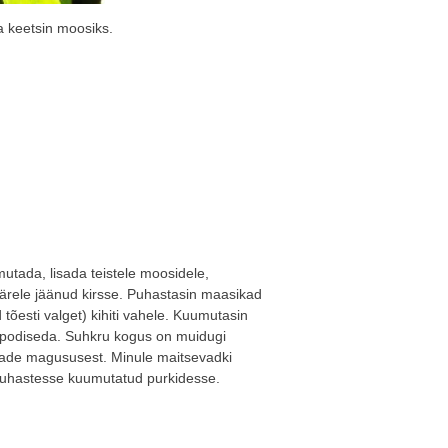
ja keetsin moosiks.
mutada, lisada teistele moosidele,
järele jäänud kirsse. Puhastasin maasikad
 tõesti valget) kihiti vahele. Kuumutasin
 podiseda. Suhkru kogus on muidugi
rjade magususest. Minule maitsevadki
puhastesse kuumutatud purkidesse.