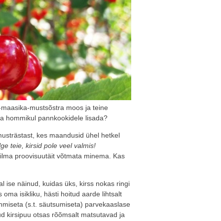
i-maasika-mustsõstra moos ja teine
va hommikul pannkookidele lisada?
musträstast, kes maandusid ühel hetkel
ge teie, kirsid pole veel valmis!
ilma proovisuutäit võtmata minema. Kas
ise näinud, kuidas üks, kirss nokas ringi
oma isikliku, hästi hoitud aarde lihtsalt
enmiseta (s.t. säutsumiseta) parvekaaslase
nud kirsipuu otsas rõõmsalt matsutavad ja