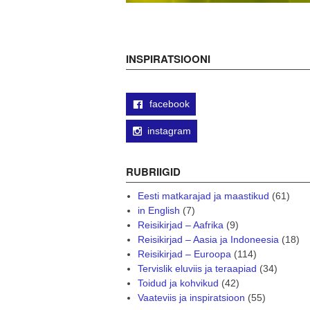
INSPIRATSIOONI
facebook
instagram
RUBRIIGID
Eesti matkarajad ja maastikud
(61)
in English
(7)
Reisikirjad – Aafrika
(9)
Reisikirjad – Aasia ja Indoneesia
(18)
Reisikirjad – Euroopa
(114)
Tervislik eluviis ja teraapiad
(34)
Toidud ja kohvikud
(42)
Vaateviis ja inspiratsioon
(55)