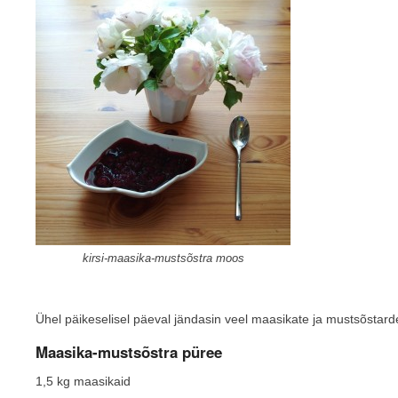
kirsi-maasika-mustsõstra moos
Ühel päikeselisel päeval jändasin veel maasikate ja mustsõstard
Maasika-mustsõstra püree
1,5 kg maasikaid