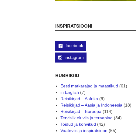
INSPIRATSIOONI
facebook
instagram
RUBRIIGID
Eesti matkarajad ja maastikud
(61)
in English
(7)
Reisikirjad – Aafrika
(9)
Reisikirjad – Aasia ja Indoneesia
(18)
Reisikirjad – Euroopa
(114)
Tervislik eluviis ja teraapiad
(34)
Toidud ja kohvikud
(42)
Vaateviis ja inspiratsioon
(55)