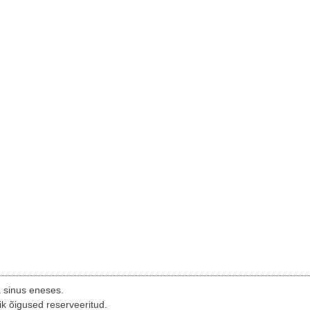
a sinus eneses.
ik õigused reserveeritud.