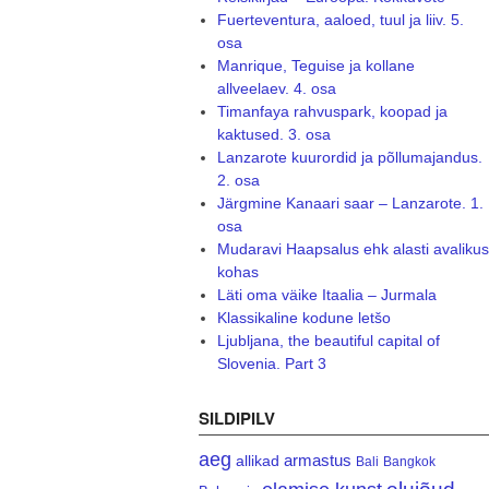
Fuerteventura, aaloed, tuul ja liiv. 5.
osa
Manrique, Teguise ja kollane
allveelaev. 4. osa
Timanfaya rahvuspark, koopad ja
kaktused. 3. osa
Lanzarote kuurordid ja põllumajandus.
2. osa
Järgmine Kanaari saar – Lanzarote. 1.
osa
Mudaravi Haapsalus ehk alasti avalikus
kohas
Läti oma väike Itaalia – Jurmala
Klassikaline kodune letšo
Ljubljana, the beautiful capital of
Slovenia. Part 3
SILDIPILV
aeg
armastus
allikad
Bali
Bangkok