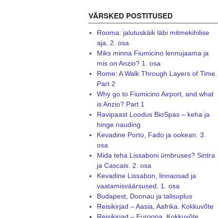
VÄRSKED POSTITUSED
Rooma: jalutuskäik läbi mitmekihilise
aja. 2. osa
Miks minna Fiumicino lennujaama ja
mis on Anzio? 1. osa
Rome: A Walk Through Layers of Time.
Part 2
Why go to Fiumicino Airport, and what
is Anzio? Part 1
Ravipaast Loodus BioSpas – keha ja
hinge nauding
Kevadine Porto, Fado ja ookean. 3.
osa
Mida teha Lissaboni ümbruses? Sintra
ja Cascais. 2. osa
Kevadine Lissabon, linnaosad ja
vaatamisväärsused. 1. osa
Budapest, Doonau ja talisuplus
Reisikirjad – Aasia, Aafrika. Kokkuvõte
Reisikirjad – Euroopa. Kokkuvõte