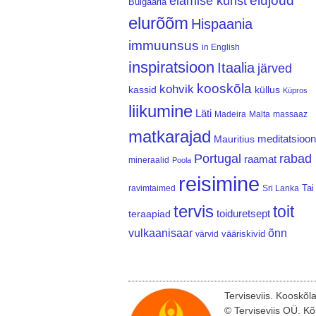
elujõud
elamise kunst
Bulgaaria
elurõõm
Hispaania
immuunsus
in English
inspiratsioon
Itaalia
järved
kooskõla
kohvik
kassid
küllus
Küpros
liikumine
Läti
Madeira
Malta
massaaz
matkarajad
meditatsioon
Mauritius
Portugal
rabad
raamat
mineraalid
Poola
reisimine
Tai
ravimtaimed
Sri Lanka
tervis
toit
teraapiad
toiduretsept
vulkaanisaar
õnn
vääriskivid
värvid
Terviseviis. Kooskõl
© Terviseviis OÜ. Kõ