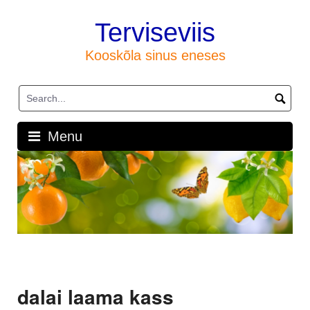
Skip
to
Terviseviis
content
Kooskõla sinus eneses
Menu
dalai laama kass