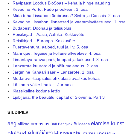
Ravipaast Loodus BioSpas – keha ja hinge nauding
Kevadine Porto, Fado ja ookean. 3. osa
Mida teha Lissaboni ümbruses? Sintra ja Cascais. 2. osa
Kevadine Lissabon, linnaosad ja vaatamisväärsused. 1. osa
Budapest, Doonau ja talisuplus
Reisikirjad – Aasia, Aafrika. Kokkuvõte
Reisikirjad – Euroopa. Kokkuvõte
Fuerteventura, aaloed, tuul ja liiv. 5. osa
Manrique, Teguise ja kollane allveelaev. 4. osa
Timanfaya rahvuspark, koopad ja kaktused. 3. osa
Lanzarote kuurordid ja põllumajandus. 2. osa
Järgmine Kanaari saar – Lanzarote. 1. osa
Mudaravi Haapsalus ehk alasti avalikus kohas
Läti oma väike Itaalia – Jurmala
Klassikaline kodune letšo
Ljubljana, the beautiful capital of Slovenia. Part 3
SILDIPILV
aeg
elamise kunst
armastus
allikad
Bulgaaria
Bali
Bangkok
elurõõm
Hispaania
elujõud
immuunsus