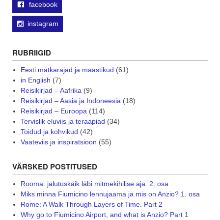
facebook
instagram
RUBRIIGID
Eesti matkarajad ja maastikud
(61)
in English
(7)
Reisikirjad – Aafrika
(9)
Reisikirjad – Aasia ja Indoneesia
(18)
Reisikirjad – Euroopa
(114)
Tervislik eluviis ja teraapiad
(34)
Toidud ja kohvikud
(42)
Vaateviis ja inspiratsioon
(55)
VÄRSKED POSTITUSED
Rooma: jalutuskäik läbi mitmekihilise aja. 2. osa
Miks minna Fiumicino lennujaama ja mis on Anzio? 1. osa
Rome: A Walk Through Layers of Time. Part 2
Why go to Fiumicino Airport, and what is Anzio? Part 1