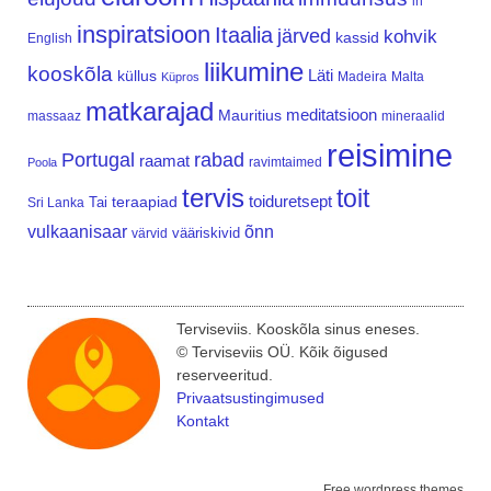
in
inspiratsioon
Itaalia
järved
kohvik
kassid
English
liikumine
kooskõla
Läti
küllus
Madeira
Malta
Küpros
matkarajad
meditatsioon
Mauritius
massaaz
mineraalid
reisimine
Portugal
rabad
raamat
ravimtaimed
Poola
tervis
toit
teraapiad
toiduretsept
Tai
Sri Lanka
vulkaanisaar
õnn
vääriskivid
värvid
Terviseviis. Kooskõla sinus eneses.
© Terviseviis OÜ. Kõik õigused
reserveeritud.
Privaatsustingimused
Kontakt
Free wordpress themes